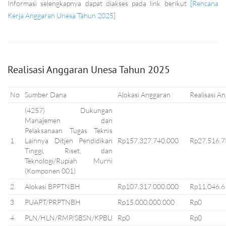
Informasi selengkapnya dapat diakses pada link berikut
[Rencana
Kerja Anggaran Unesa Tahun 2025]
Realisasi Anggaran Unesa Tahun 2025
No
Sumber Dana
Alokasi Anggaran
Realisasi A
(4257) Dukungan
Manajemen dan
Pelaksanaan Tugas Teknis
1
Lainnya Ditjen Pendidikan
Rp157.327.740.000
Rp27.516.7
Tinggi, Riset, dan
Teknologi/Rupiah Murni
(Komponen 001)
2
Alokasi BPPTNBH
Rp107.317.000.000
Rp11.046.6
3
PUAPT/PRPTNBH
Rp15.000.000.000
Rp0
4
PLN/HLN/RMP/SBSN/KPBU
Rp0
Rp0