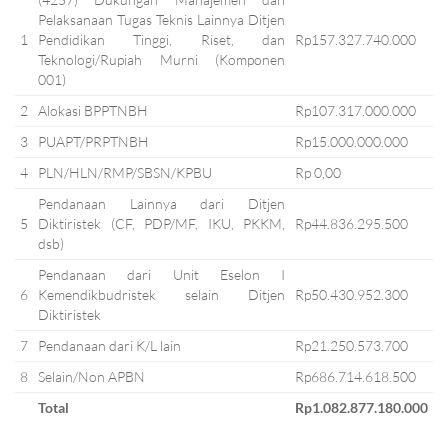
Pelaksanaan Tugas Teknis Lainnya Ditjen
1
Pendidikan Tinggi, Riset, dan
Rp157.327.740.000
Teknologi/Rupiah Murni (Komponen
001)
2
Alokasi BPPTNBH
Rp107.317.000.000
3
PUAPT/PRPTNBH
Rp15.000.000.000
4
PLN/HLN/RMP/SBSN/KPBU
Rp 0,00
Pendanaan Lainnya dari Ditjen
5
Diktiristek (CF, PDP/MF, IKU, PKKM,
Rp44.836.295.500
dsb)
Pendanaan dari Unit Eselon I
6
Kemendikbudristek selain Ditjen
Rp50.430.952.300
Diktiristek
7
Pendanaan dari K/L lain
Rp21.250.573.700
8
Selain/Non APBN
Rp686.714.618.500
Total
Rp1.082.877.180.000