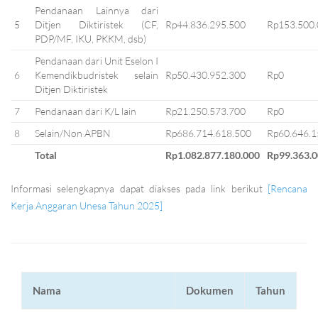
Pendanaan Lainnya dari
5
Ditjen Diktiristek (CF,
Rp44.836.295.500
Rp153.500
PDP/MF, IKU, PKKM, dsb)
Pendanaan dari Unit Eselon I
6
Kemendikbudristek selain
Rp50.430.952.300
Rp0
Ditjen Diktiristek
7
Pendanaan dari K/L lain
Rp21.250.573.700
Rp0
8
Selain/Non APBN
Rp686.714.618.500
Rp60.646.1
Total
Rp1.082.877.180.000
Rp99.363.0
Informasi selengkapnya dapat diakses pada link berikut
[Rencana
Kerja Anggaran Unesa Tahun 2025]
Nama
Dokumen
Tahun