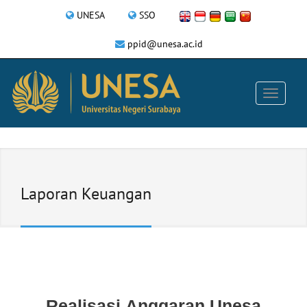
UNESA
SSO
ppid@unesa.ac.id
Laporan Keuangan