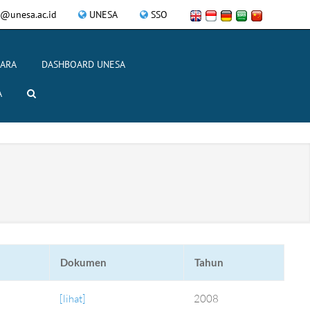
@unesa.ac.id
UNESA
SSO
CARA
DASHBOARD UNESA
A
Dokumen
Tahun
[lihat]
2008