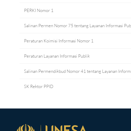
PERKI Nomor 1
Salinan Permen Nomor 75 tentang Layanan Informasi Pub
Peraturan Koimisi Informasi Nomor 1
Peraturan Layanan Informasi Publik
Salinan Permendikbud Nomor 41 tentang Layanan Informa
SK Rektor PPID