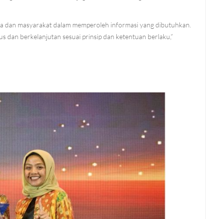
ica dan masyarakat dalam memperoleh informasi yang dibutuhkan.
ius dan berkelanjutan sesuai prinsip dan ketentuan berlaku,”