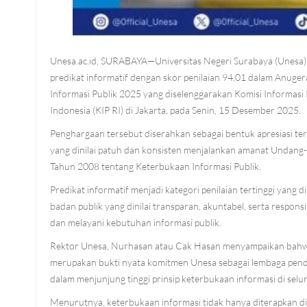
Unesa.ac.id, SURABAYA—Universitas Negeri Surabaya (Unesa)
predikat informatif dengan skor penilaian 94,01 dalam Anuge
Informasi Publik 2025 yang diselenggarakan Komisi Informasi 
Indonesia (KIP RI) di Jakarta, pada Senin, 15 Desember 2025.
Penghargaan tersebut diserahkan sebagai bentuk apresiasi te
yang dinilai patuh dan konsisten menjalankan amanat Unda
Tahun 2008 tentang Keterbukaan Informasi Publik.
Predikat informatif menjadi kategori penilaian tertinggi yang 
badan publik yang dinilai transparan, akuntabel, serta respon
dan melayani kebutuhan informasi publik.
Rektor Unesa, Nurhasan atau Cak Hasan menyampaikan bahwa
merupakan bukti nyata komitmen Unesa sebagai lembaga pendi
dalam menjunjung tinggi prinsip keterbukaan informasi di selu
Menurutnya, keterbukaan informasi tidak hanya diterapkan di tin