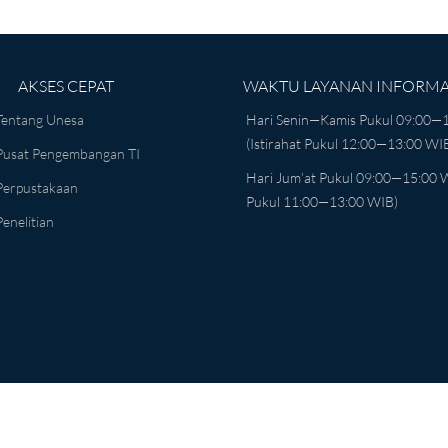
AKSES CEPAT
WAKTU LAYANAN INFORMAS
Tentang Unesa
Hari Senin—Kamis Pukul 09:00—
(istirahat Pukul 12:00—13:00 WI
Pusat Pengembangan TI
Hari Jum’at Pukul 09:00—15:00 W
Perpustakaan
Pukul 11:00—13:00 WIB)
Penelitian