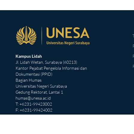
Kampus Lidah
Jl. Lidah Wetan, Surabaya (60213)
Kantor Pejabat Pengelola Informasi dan
Dokumentasi (PPID)
Bagian Humas
Universitas Negeri Surabaya
Gedung Rektorat, Lantai 1
humas@unesa.ac.id
T: +6231-99423002
F: +6231-99424002