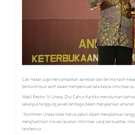
Cak Hasan juga menyampaikan apresiasi dan terima kasih kepada
berkontribusi aktif dalam memperkuat tata kelola informasi pub
Wakil Rektor IV Unesa, Dwi Cahyo Kartiko menuturkan bahwa
sekaligus tanggung jawab lembaga dalam menjalankan amanat 
“Komitmen Unesa tidak hanya patuh dalam menjalankan tanggun
menghadirkan inovasi layanan informasi yang berkualitas, inkl
tandasnya.