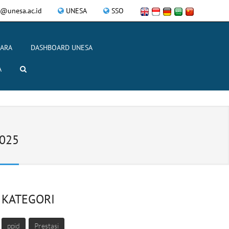
@unesa.ac.id
UNESA
SSO
CARA
DASHBOARD UNESA
A
2025
KATEGORI
ppid
Prestasi