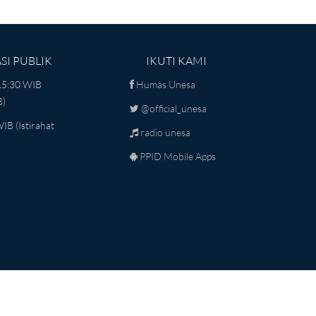
I PUBLIK
IKUTI KAMI
15:30 WIB
Humas Unesa
B)
@official_unesa
IB (istirahat
radio unesa
PPID Mobile Apps