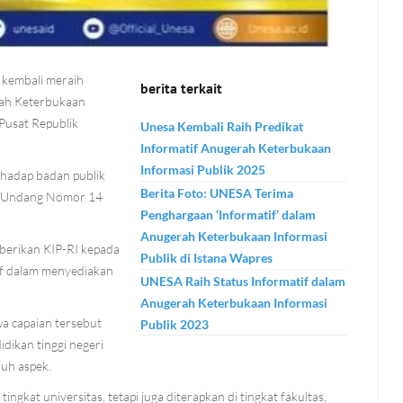
 kembali meraih
berita terkait
rah Keterbukaan
Pusat Republik
Unesa Kembali Raih Predikat
Informatif Anugerah Keterbukaan
Informasi Publik 2025
rhadap badan publik
Berita Foto: UNESA Terima
ng-Undang Nomor 14
Penghargaan ‘Informatif’ dalam
Anugerah Keterbukaan Informasi
diberikan KIP-RI kepada
Publik di Istana Wapres
sif dalam menyediakan
UNESA Raih Status Informatif dalam
Anugerah Keterbukaan Informasi
 capaian tersebut
Publik 2023
dikan tinggi negeri
ruh aspek.
gkat universitas, tetapi juga diterapkan di tingkat fakultas,