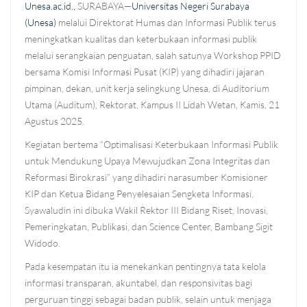
Unesa.ac.id.,
SURABAYA—
Universitas Negeri Surabaya
(Unesa)
melalui Direktorat Humas dan Informasi Publik terus
meningkatkan kualitas dan keterbukaan informasi publik
melalui serangkaian penguatan, salah satunya Workshop PPID
bersama Komisi Informasi Pusat (KIP) yang dihadiri jajaran
pimpinan, dekan, unit kerja selingkung Unesa, di Auditorium
Utama (Auditum), Rektorat, Kampus II Lidah Wetan, Kamis, 21
Agustus 2025.
Kegiatan bertema “Optimalisasi Keterbukaan Informasi Publik
untuk Mendukung Upaya Mewujudkan Zona Integritas dan
Reformasi Birokrasi” yang dihadiri narasumber Komisioner
KIP dan Ketua Bidang Penyelesaian Sengketa Informasi,
Syawaludin ini dibuka Wakil Rektor III Bidang Riset, Inovasi,
Pemeringkatan, Publikasi, dan Science Center, Bambang Sigit
Widodo.
Pada kesempatan itu ia menekankan pentingnya tata kelola
informasi transparan, akuntabel, dan responsivitas bagi
perguruan tinggi sebagai badan publik, selain untuk menjaga