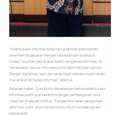
“Keterbukaan informasi tidak hanya bersifat administratif,
melainkan diupayakan menjadi kebiasaan dan budaya di
Unesa. Kesulitan masyarakat dalam mengakses informasi, itu
menandakan bahwa informasi publik belum berjalan optimal.
Dengan digitalisasi, kami berharap dapat mempermudah akses
masyarakat terhadap informasi,” jelasnya.
Pada sesi materi, Syawaludin menekankan bahwa keterbukaan
informasi publik erat kaitannya dengan pembangunan zona
integritas di sebuah institusi. Transparansi dalam pengelolaan
informasi publik, akan mendorong tumbuhnya kepercayaan
masyarakat.