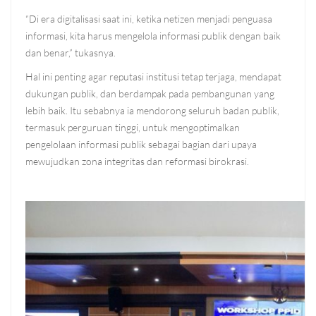
“Di era digitalisasi saat ini, ketika netizen menjadi penguasa
informasi, kita harus mengelola informasi publik dengan baik
dan benar,” tukasnya.
Hal ini penting agar reputasi institusi tetap terjaga, mendapat
dukungan publik, dan berdampak pada pembangunan yang
lebih baik. Itu sebabnya ia mendorong seluruh badan publik,
termasuk perguruan tinggi, untuk mengoptimalkan
pengelolaan informasi publik sebagai bagian dari upaya
mewujudkan zona integritas dan reformasi birokrasi.