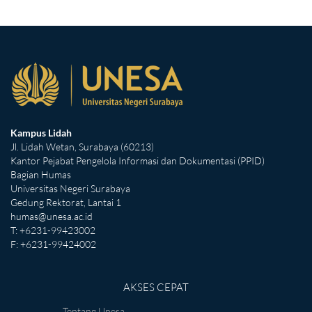
Kampus Lidah
Jl. Lidah Wetan, Surabaya (60213)
Kantor Pejabat Pengelola Informasi dan Dokumentasi (PPID)
Bagian Humas
Universitas Negeri Surabaya
Gedung Rektorat, Lantai 1
humas@unesa.ac.id
T: +6231-99423002
F: +6231-99424002
AKSES CEPAT
Tentang Unesa