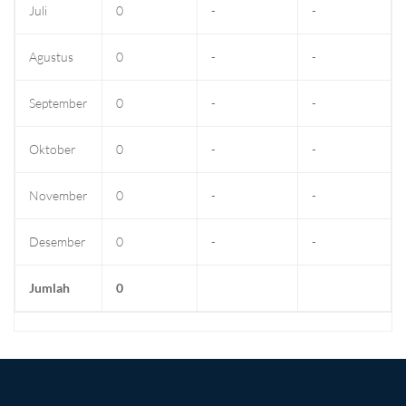
Juli
0
-
-
Agustus
0
-
-
September
0
-
-
Oktober
0
-
-
November
0
-
-
Desember
0
-
-
Jumlah
0