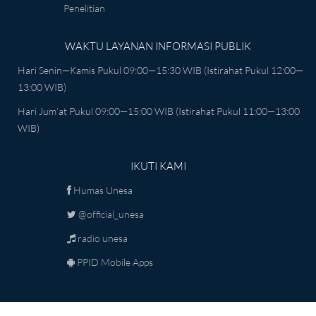
Penelitian
WAKTU LAYANAN INFORMASI PUBLIK
Hari Senin—Kamis Pukul 09:00—15:30 WIB (istirahat Pukul 12:00—
13:00 WIB)
Hari Jum’at Pukul 09:00—15:00 WIB (istirahat Pukul 11:00—13:00
WIB)
IKUTI KAMI
Humas Unesa
@official_unesa
radio unesa
PPID Mobile Apps