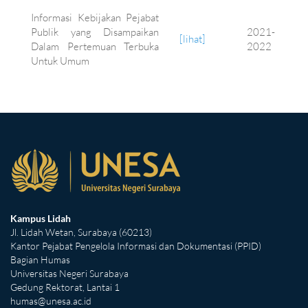
Informasi Kebijakan Pejabat
Publik yang Disampaikan
2021-
[lihat]
Dalam Pertemuan Terbuka
2022
Untuk Umum
Kampus Lidah
Jl. Lidah Wetan, Surabaya (60213)
Kantor Pejabat Pengelola Informasi dan Dokumentasi (PPID)
Bagian Humas
Universitas Negeri Surabaya
Gedung Rektorat, Lantai 1
humas@unesa.ac.id